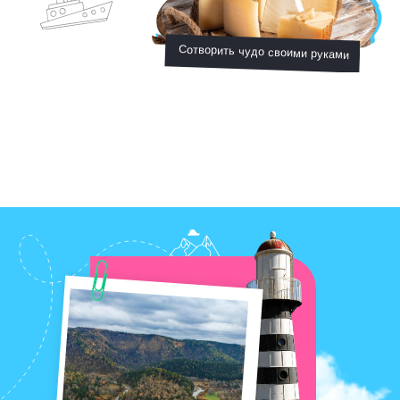
Крутить педали к немецкому аэродрому
Изучить глубины голубого озера
Покачаться на качелях над тайгой
← ЕЩЕ ИДЕИ