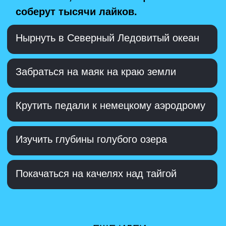
Узнать историю большой мануфактуры
Заполучить секрет взятия Казани
Исследовать таинственную Бургундию
← ЕЩЕ ИДЕИ