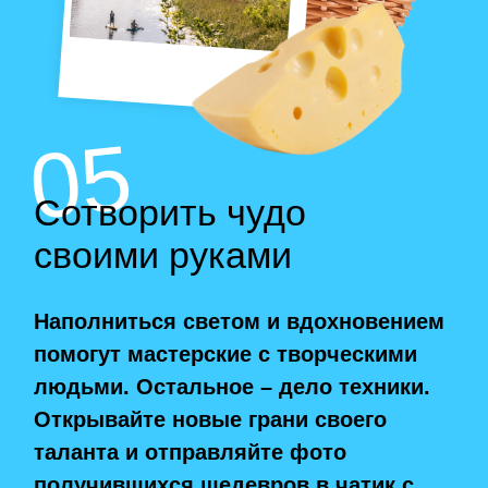
Побывать в арбузной столице
Пировать в трактире
← ЕЩЕ ИДЕИ
А если не знаете, чего
хочется прямо сейчас,
пройдите тест!