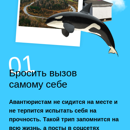
02
Увидеть историю
своими глазами
Больше узнать об истории России и
побывать в местах, от которых по
коже идут мурашки! Отправляйтесь
на зов предков вместе с детьми.
Побывать в гостях у викингов и казаков
Познакомиться с былинными
богатырями