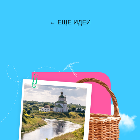
07
Попасть в
гастрономический рай
Здесь вам будет невероятно вкусно.
В этих местах точно не останетесь
голодными, а еще вдохновитесь на
кулинарные подвиги у себя дома. И
придерживайтесь правила: не
сфоткал – не съел!
Заблудиться в шоколадном королевстве
Вовлечься в сырную авантюру
Не устоять перед сахалинскими
морепродуктами