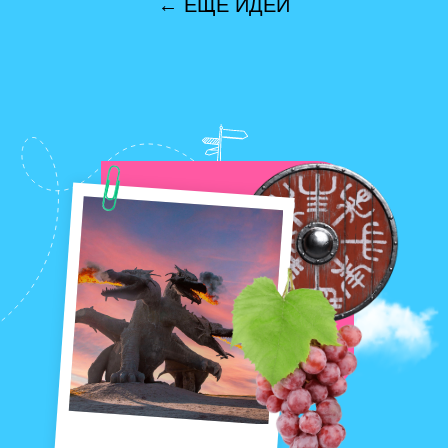
03
Пообщаться с
животными
Такие вылазки дают больше, чем
самые прогрессивные бады. Хороший
сон, спокойное дыхание и здоровый
аппетит по возвращении из уикенда
гарантированы.
Погулять с голубоглазыми хаски
Покормить с руки забавных страусов
Увидеть зубров в национальном парке