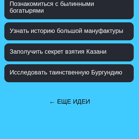
04
Поймать волну
Этот отдых зайдет тем, кто не
представляет себя без водной
стихии.
Забирайтесь в каяк, вставайте на сап,
устраивайтесь под парусом и
включайте любимую музыку. Волны
вперед!
Сплавиться по сибирским рекам
Устроить парусные гонки
Посерфить в Тихом океане
Поймать равновесие на сап-борде