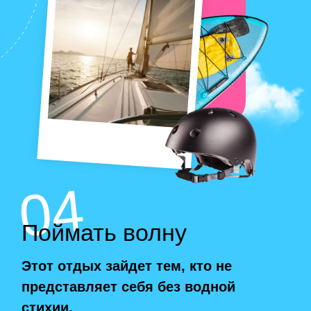
06
Побыть одному
Оставляйте шумный город за
плечами и выдвигайтесь туда, где
точно никто не найдет. А если станет
скучновато, посмотрите любимое
кино или пообщайтесь по видеосвязи
с теми, кто очень ждет вашего
возвращения.
Помедитировать на необитаемом
острове
Пожить в домике на дереве
Спуститься в пещеру к ледяным
сталактитам