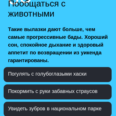
05
Сотворить чудо
своими руками
Наполниться светом и вдохновением
помогут мастерские с творческими
людьми. Остальное – дело техники.
Открывайте новые грани своего
таланта и отправляйте фото
получившихся шедевров в чатик с
домашними.
Кулинарить в средневековой сыроварне
Сделать бумагу из натурального волокна
Иконопись, маслобойня, лозоплетение:
стать ремесленником