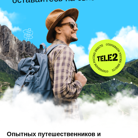
Опытных путешественников и
туристов удивить сложно, но всё ещё
возможно. Особенно в России!
Tele2
подготовила гид
для тех, кто хочет
заново открыть для себя страну.
Отправляйтесь на вдохновляющий
ретрит, сплавляйтесь по рекам,
карабкайтесь в горы и всегда
оставайтесь на связи. Любимый
оператор не подведет, когда срочно
нужно заглянуть в рабочий чатик или
отправить близким фотографию
покоренной вершины.