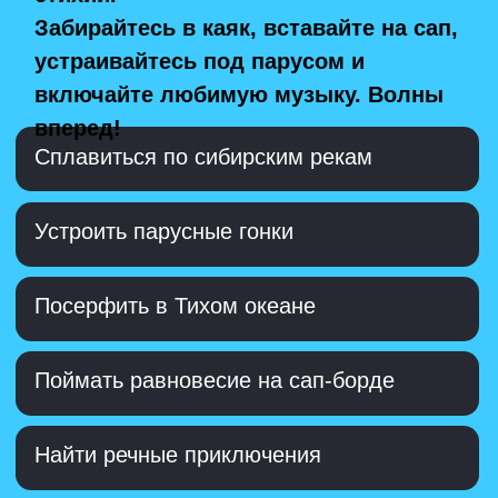
Романтика южных ночей: посидеть
на крыше
Побывать в чугунной сказке на
Каслинском маршруте
← ЕЩЕ ИДЕИ