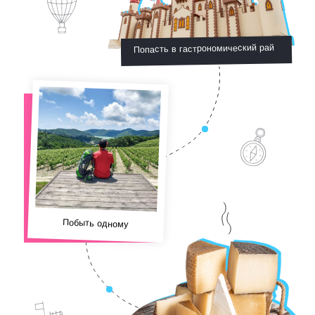
01
Бросить вызов
самому себе
Авантюристам не сидится на месте и
не терпится испытать себя на
прочность. Такой трип запомнится на
всю жизнь, а посты в соцсетях
соберут тысячи лайков.
Нырнуть в Северный Ледовитый океан
Забраться на маяк на краю земли