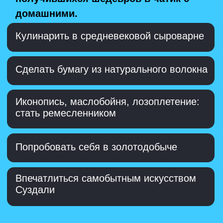
Как провели эти выходные?
Рванул(а) на
велосипеде в
соседний город
Читал(а) исторический роман
Напек(ла)
пирожков на всю
семью
Ходил(а) в гончарный кружок
1/5