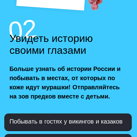
Погладить пушистых альпак
Проехать верхом по лесным тропинкам
← ЕЩЕ ИДЕИ